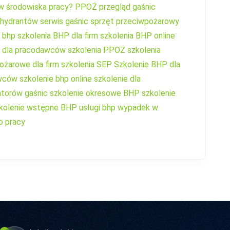
w środowiska pracy?
PPOŻ
przegląd gaśnic
 hydrantów
serwis gaśnic
sprzęt przeciwpożarowy
a bhp
szkolenia BHP dla firm
szkolenia BHP online
a dla pracodawców
szkolenia PPOŻ
szkolenia
ożarowe dla firm
szkolenia SEP
Szkolenie BHP dla
wców
szkolenie bhp online
szkolenie dla
torów gaśnic
szkolenie okresowe BHP
szkolenie
kolenie wstępne BHP
usługi bhp
wypadek w
o pracy