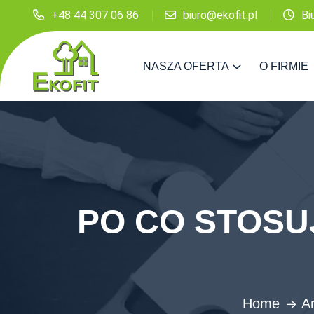
+48 44 307 06 86
biuro@ekofit.pl
Bi
NASZA OFERTA
O FIRMIE
PO CO STOSU
Home
Ar