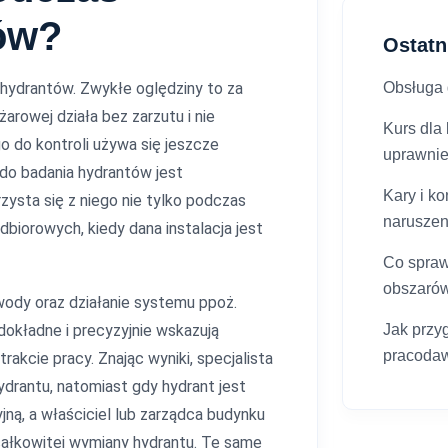
ów?
Ostatn
 hydrantów. Zwykłe oględziny to za
Obsługa g
rowej działa bez zarzutu i nie
Kurs dla
o do kontroli używa się jeszcze
uprawni
do badania hydrantów jest
Kary i k
zysta się z niego nie tylko podczas
narusze
biorowych, kiedy dana instalacja jest
Co spraw
obszaró
ody oraz działanie systemu ppoż.
dokładne i precyzyjnie wskazują
Jak przy
pracoda
akcie pracy. Znając wyniki, specjalista
drantu, natomiast gdy hydrant jest
jną, a właściciel lub zarządca budynku
ałkowitej wymiany hydrantu. Te same