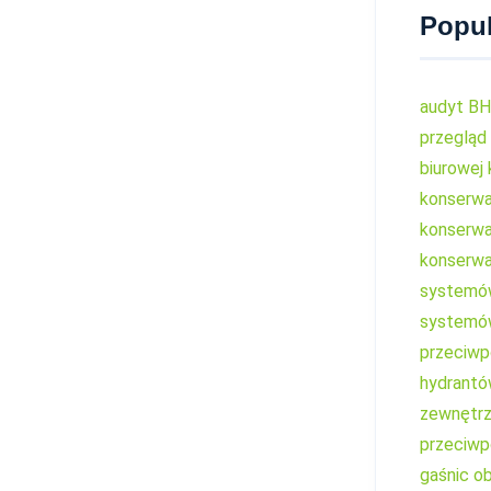
Popul
audyt B
przegląd
biurowej
konserw
konserwa
konserw
systemów
systemów
przeciw
hydrant
zewnętr
przeciw
gaśnic
ob