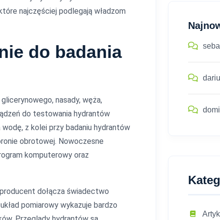
które najczęściej podlegają władzom
Najno
seba
nie do badania
dari
 glicerynowego, nasady, węża,
domi
ządzeń do testowania hydrantów
 wodę, z kolei przy badaniu hydrantów
oronie obrotowej. Nowoczesne
 program komputerowy oraz
Kateg
– producent dołącza świadectwo
, układ pomiarowy wykazuje bardzo
Artyk
ków. Przeglądy hydrantów są