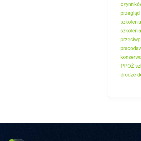
czynnikó
przegląd
szkoleni
szkoleni
przeciwp
pracoda
konserwa
PPOŻ
sz
drodze d