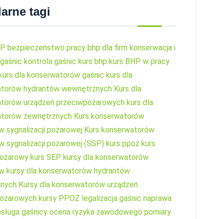
arne tagi
HP
bezpieczeństwo pracy
bhp dla firm
konserwacja i
 gaśnic
kontrola gaśnic
kurs bhp
kurs BHP w pracy
kurs dla konserwatorów gaśnic
kurs dla
atorów hydrantów wewnętrznych
Kurs dla
torów urządzeń przeciwpożarowych
kurs dla
atorów zewnętrznych
Kurs konserwatorów
 sygnalizacji pożarowej
Kurs konserwatorów
 sygnalizacji pożarowej (SSP)
kurs ppoż
kurs
pożarowy
kurs SEP
kursy dla konserwatorów
ów
kursy dla konserwatorów hydrantów
znych
Kursy dla konserwatorów urządzeń
pożarowych
kursy PPOŻ
legalizacja gaśnic
naprawa
sługa gaśnicy
ocena ryzyka zawodowego
pomiary