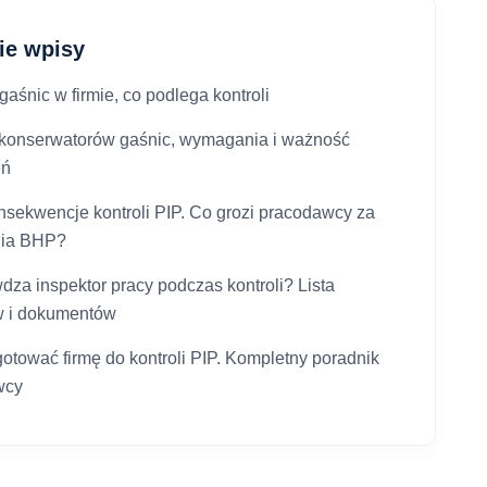
ie wpisy
aśnic w firmie, co podlega kontroli
 konserwatorów gaśnic, wymagania i ważność
eń
onsekwencje kontroli PIP. Co grozi pracodawcy za
nia BHP?
dza inspektor pracy podczas kontroli? Lista
w i dokumentów
gotować firmę do kontroli PIP. Kompletny poradnik
wcy