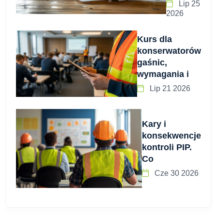
Lip 25
2026
Kurs dla
konserwatorów
gaśnic,
wymagania i
Lip 21 2026
Kary i
konsekwencje
kontroli PIP.
Co
Cze 30 2026