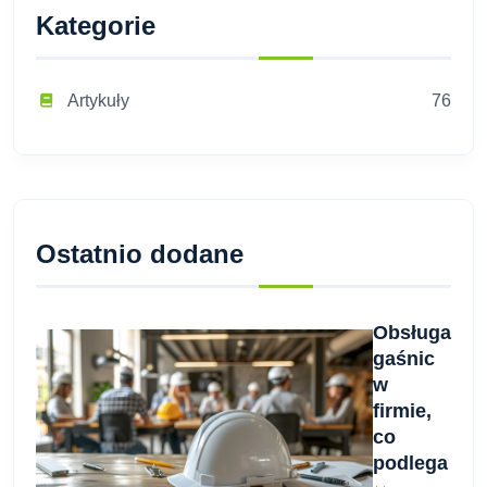
Kategorie
Artykuły
76
Ostatnio dodane
Obsługa
gaśnic
w
firmie,
co
podlega