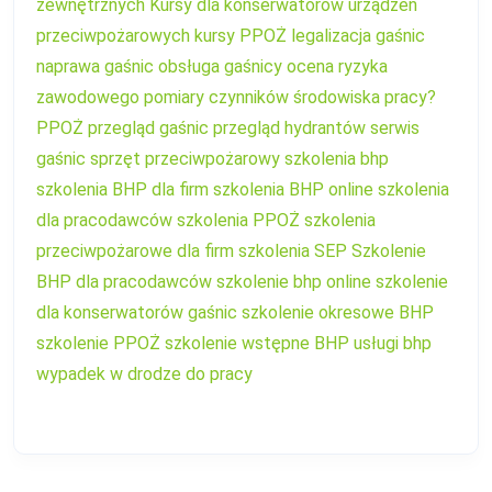
zewnętrznych
Kursy dla konserwatorów urządzeń
przeciwpożarowych
kursy PPOŻ
legalizacja gaśnic
naprawa gaśnic
obsługa gaśnicy
ocena ryzyka
zawodowego
pomiary czynników środowiska pracy?
PPOŻ
przegląd gaśnic
przegląd hydrantów
serwis
gaśnic
sprzęt przeciwpożarowy
szkolenia bhp
szkolenia BHP dla firm
szkolenia BHP online
szkolenia
dla pracodawców
szkolenia PPOŻ
szkolenia
przeciwpożarowe dla firm
szkolenia SEP
Szkolenie
BHP dla pracodawców
szkolenie bhp online
szkolenie
dla konserwatorów gaśnic
szkolenie okresowe BHP
szkolenie PPOŻ
szkolenie wstępne BHP
usługi bhp
wypadek w drodze do pracy