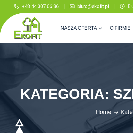
+48 44 307 06 86
biuro@ekofit.pl
Bi
NASZA OFERTA
O FIRMIE
KATEGORIA:
SZ
Home
Kate