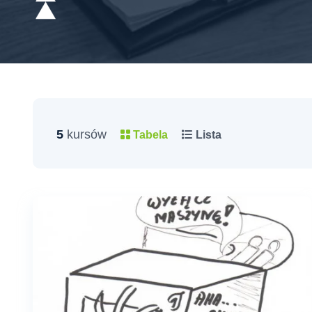
5
kursów
Tabela
Lista