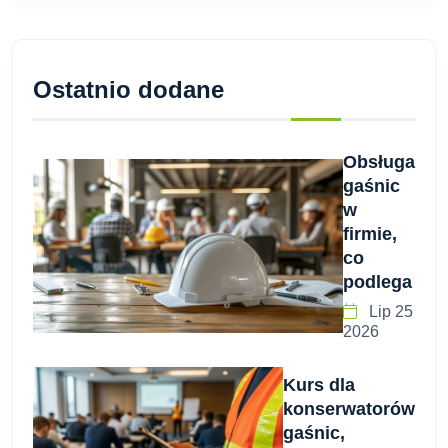
Ostatnio dodane
Obsługa
gaśnic
w
firmie,
co
podlega
Lip 25
2026
Kurs dla
konserwatorów
gaśnic,