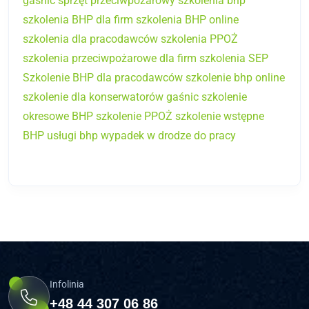
gaśnic
sprzęt przeciwpożarowy
szkolenia bhp
szkolenia BHP dla firm
szkolenia BHP online
szkolenia dla pracodawców
szkolenia PPOŻ
szkolenia przeciwpożarowe dla firm
szkolenia SEP
Szkolenie BHP dla pracodawców
szkolenie bhp online
szkolenie dla konserwatorów gaśnic
szkolenie
okresowe BHP
szkolenie PPOŻ
szkolenie wstępne
BHP
usługi bhp
wypadek w drodze do pracy
Infolinia
+48 44 307 06 86