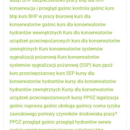
audyt BHP
bezpieczeństwo pracy
bhp dla firm
konserwacja i przegląd gaśnic
kontrola gaśnic
kurs
bhp
kurs BHP w pracy biurowej
kurs dla
konserwatorów gaśnic
kurs dla konserwatorów
hydrantów wewnętrznych
Kurs dla konserwatorów
urządzeń przeciwpożarowych
kurs dla konserwatorów
zewnętrznych
Kurs konserwatorów systemów
sygnalizacji pożarowej
Kurs konserwatorów
systemów sygnalizacji pożarowej (SSP)
kurs ppoż
kurs przeciwpożarowy
kurs SEP
kursy dla
konserwatorów hydrantów
kursy dla konserwatorów
hydrantów zewnętrznych
Kursy dla konserwatorów
urządzeń przeciwpożarowych
kursy PPOŻ
legalizacja
gaśnic
naprawa gaśnic
obsługa gaśnicy
ocena ryzyka
zawodowego
pomiary czynników środowiska pracy?
PPOŻ
przegląd gaśnic
przegląd hydrantów
serwis