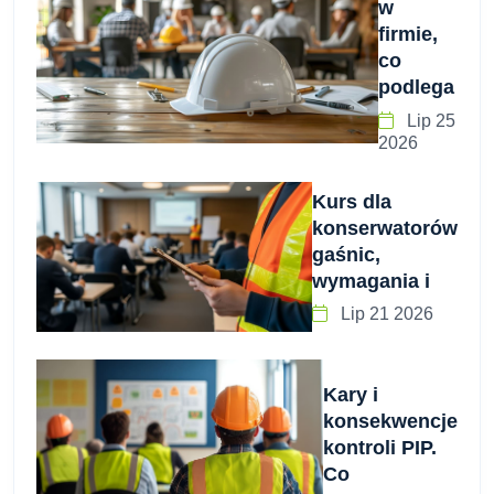
w
firmie,
co
podlega
Lip 25
2026
Kurs dla
konserwatorów
gaśnic,
wymagania i
Lip 21 2026
Kary i
konsekwencje
kontroli PIP.
Co