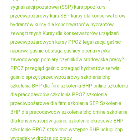
sygnalizacji pożarowej (SSP)
kurs ppoż
kurs
przeciwpożarowy
kurs SEP
kursy dla konserwatorów
hydrantów
kursy dla konserwatorów hydrantów
zewnętrznych
Kursy dla konserwatorów urządzeń
przeciwpożarowych
kursy PPOŻ
legalizacja gaśnic
naprawa gaśnic
obsługa gaśnicy
ocena ryzyka
zawodowego
pomiary czynników środowiska pracy?
PPOŻ
przegląd gaśnic
przegląd hydrantów
serwis
gaśnic
sprzęt przeciwpożarowy
szkolenia bhp
szkolenia BHP dla firm
szkolenia BHP online
szkolenia
dla pracodawców
szkolenia PPOŻ
szkolenia
przeciwpożarowe dla firm
szkolenia SEP
Szkolenie
BHP dla pracodawców
szkolenie bhp online
szkolenie
dla konserwatorów gaśnic
szkolenie okresowe BHP
szkolenie PPOŻ
szkolenie wstępne BHP
usługi bhp
wypadek w drodze do pracy