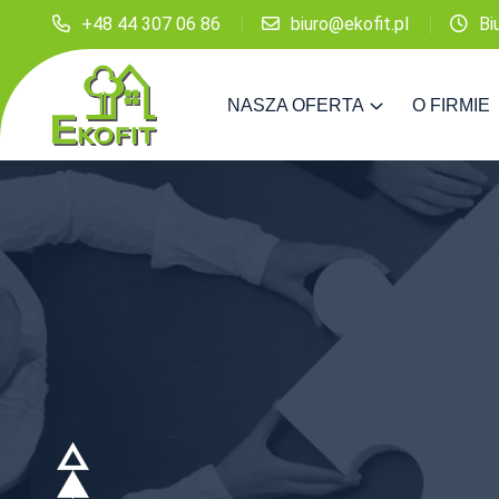
+48 44 307 06 86
biuro@ekofit.pl
Bi
NASZA OFERTA
O FIRMIE