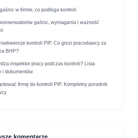
aśnic w firmie, co podlega kontroli
 konserwatorów gaśnic, wymagania i ważność
eń
onsekwencje kontroli PIP. Co grozi pracodawcy za
nia BHP?
dza inspektor pracy podczas kontroli? Lista
w i dokumentów
gotować firmę do kontroli PIP. Kompletny poradnik
wcy
wsze komentarze