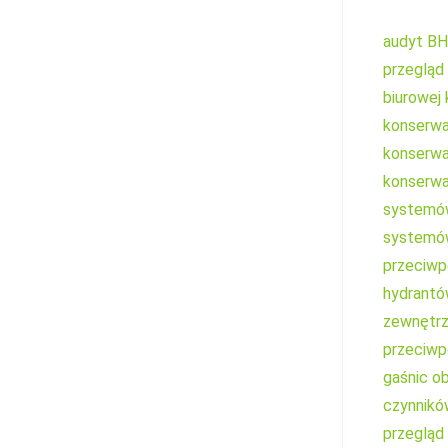
audyt B
przegląd
biurowej
konserw
konserwa
konserw
systemów
systemów
przeciw
hydrant
zewnętr
przeciw
gaśnic
ob
czynnikó
przegląd