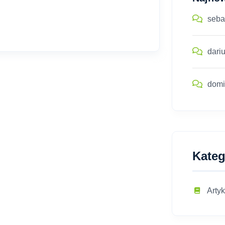
seba
dari
domi
Kateg
Artyk