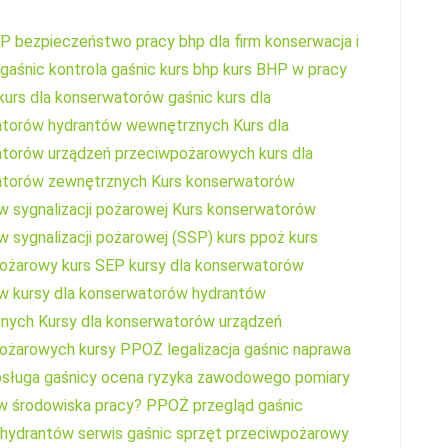
HP
bezpieczeństwo pracy
bhp dla firm
konserwacja i
 gaśnic
kontrola gaśnic
kurs bhp
kurs BHP w pracy
kurs dla konserwatorów gaśnic
kurs dla
atorów hydrantów wewnętrznych
Kurs dla
torów urządzeń przeciwpożarowych
kurs dla
atorów zewnętrznych
Kurs konserwatorów
 sygnalizacji pożarowej
Kurs konserwatorów
 sygnalizacji pożarowej (SSP)
kurs ppoż
kurs
pożarowy
kurs SEP
kursy dla konserwatorów
ów
kursy dla konserwatorów hydrantów
znych
Kursy dla konserwatorów urządzeń
pożarowych
kursy PPOŻ
legalizacja gaśnic
naprawa
sługa gaśnicy
ocena ryzyka zawodowego
pomiary
w środowiska pracy?
PPOŻ
przegląd gaśnic
 hydrantów
serwis gaśnic
sprzęt przeciwpożarowy