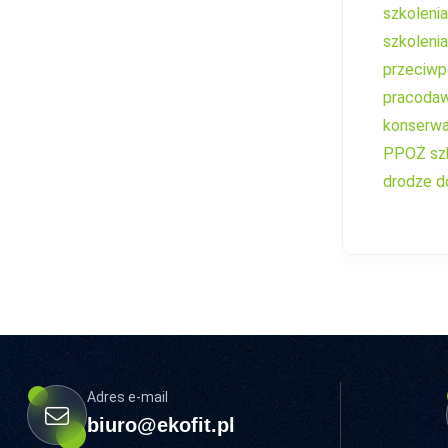
szkoleni
szkoleni
przeciwp
pracoda
konserwa
PPOŻ
sz
drodze d
Adres e-mail
biuro@ekofit.pl