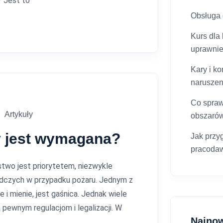
? Jest to
Obsługa g
Kurs dla
uprawni
Kary i k
narusze
Co spraw
Artykuły
obszaró
zy jest wymagana?
Jak przy
pracoda
stwo jest priorytetem, niezwykle
adczych w przypadku pożaru. Jednym z
i mienie, jest gaśnica. Jednak wiele
 pewnym regulacjom i legalizacji. W
Najno