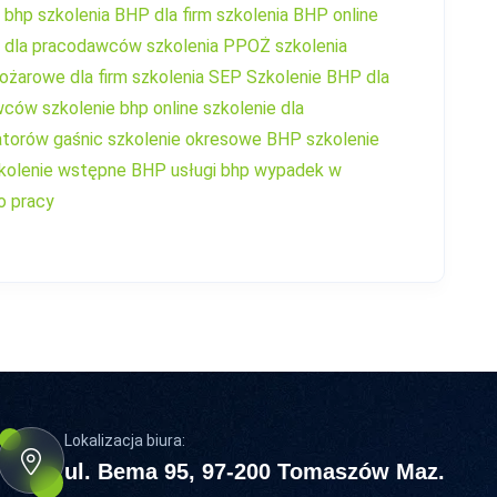
a bhp
szkolenia BHP dla firm
szkolenia BHP online
a dla pracodawców
szkolenia PPOŻ
szkolenia
ożarowe dla firm
szkolenia SEP
Szkolenie BHP dla
wców
szkolenie bhp online
szkolenie dla
torów gaśnic
szkolenie okresowe BHP
szkolenie
kolenie wstępne BHP
usługi bhp
wypadek w
o pracy
Lokalizacja biura:
ul. Bema 95, 97-200 Tomaszów Maz.