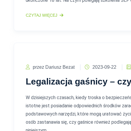
ukończone 18 lat. Na czym polegają szkolenia SEP
CZYTAJ WIĘCEJ
przez Dariusz Bezat
2023-09-22
Legalizacja gaśnicy – c
W dzisiejszych czasach, kiedy troska o bezpieczeń
istotne jest posiadanie odpowiednich środków zar
podstawowych narzędzi, które mogą uratować życie 
osób zastanawia się, czy gaśnice również podlegają
niniejszym