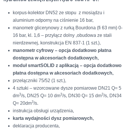
korpus-kolektor DN52 ze stopu z mosiądzu i
aluminium odporny na ciśnienie 16 bar,
manometr glicerynowy z rurką Bourdona (fi 63 mm) 0-
16 bar, kl. 1,6 – przyłącz dolny ,obudowa ze stali
nierdzewnej, konstrukcja EN 837-1 (1 szt.),
manometr cyfrowy – opcja dodatkowo płatna
dostępna w akcesoriach dodatkowych,
moduł smartSOLID z aplikacją – opcja dodatkowo
płatna dostępna w akcesoriach dodatkowych,
przełączniki 75/52 (1 szt.),
4 sztuki – wzorcowane dysze pomiarowe DN21 Q= 5
3
3
3
dm
/s,
DN25 Q= 10 dm
/s, DN30 Q= 15 dm
/s, DN34
3
Q= 20dm
/s.
instrukcja obsługi urządzenia,
karta wydajności dysz pomiarowych,
deklaracja producenta,