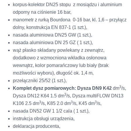
korpus-kolektor DN25 stopu z mosiądzu i aluminium
odporny na ciśnienie 16 bar,
manometr z rurką Bourdona 0-16 bar, kl. 1,6 – przyłącz
dolny, konstrukcja EN 837-1 (1 szt.),
nasada aluminiowa DN25 GW (1 szt.),
nasada aluminiowa DN 25 GZ ( 1 szt.),
wąż płasko składany powlekany z zewnątrz,
dodatkowo z wzmocniona wkładka osłonowa
wewnątrz, kolor pomarańczowy lub biały (brak
możliwości wyboru), długość ok. 1,4 m,
przełączniki 25/52 (1 szt.),
3
Komplet dysz pomiarowych: Dysza DN9 K42
dm
/s,
3
Dysza DN12 K64 1.5 dm
/s, Dysza multiFLOW DN13
3
3
3
K106 2.5 dm
/s, K85 2.0 dm
/s, K45 dm
/s,
nasada DN52 GW 1 1/2 cala ( 1 szt.),
instrukcja obsługi urządzenia,
deklaracja producenta,