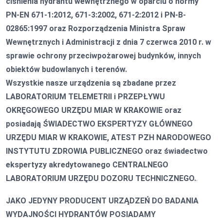
ciśnienia hydrantu wewnętrznego w oparciu o normy
PN-EN 671-1:2012, 671-3:2002, 671-2:2012 i PN-B-
02865:1997 oraz Rozporządzenia Ministra Spraw
Wewnętrznych i Administracji z dnia 7 czerwca 2010 r. w
sprawie ochrony przeciwpożarowej budynków, innych
obiektów budowlanych i terenów.
Wszystkie nasze urządzenia są zbadane przez
LABORATORIUM TELEMETRII i PRZEPŁYWU
OKRĘGOWEGO URZĘDU MIAR W KRAKOWIE oraz
posiadają ŚWIADECTWO EKSPERTYZY GŁÓWNEGO
URZĘDU MIAR W KRAKOWIE,
ATEST PZH NARODOWEGO
INSTYTUTU ZDROWIA PUBLICZNEGO oraz świadectwo
ekspertyzy akredytowanego CENTRALNEGO
LABORATORIUM URZĘDU DOZORU TECHNICZNEGO.
.
JAKO JEDYNY PRODUCENT URZĄDZEŃ DO BADANIA
WYDAJNOŚCI HYDRANTÓW POSIADAMY