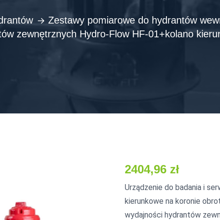
drantów
Zestawy pomiarowe do hydrantów wewn
tów zewnętrznych Hydro-Flow HF-01+kolano kier
2404,96
zł
Urządzenie do badania i s
kierunkowe na koronie ob
wydajności hydrantów zewn