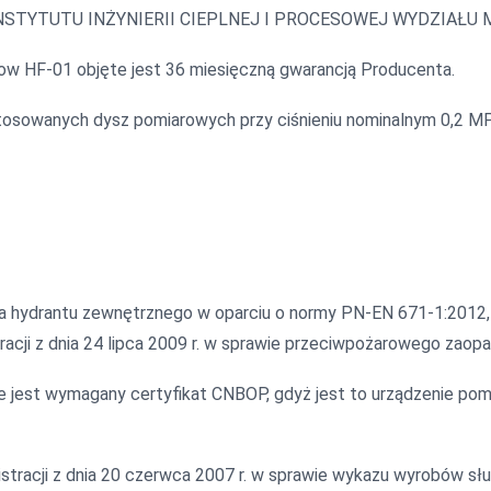
UM INSTYTUTU INŻYNIERII CIEPLNEJ I PROCESOWEJ WYDZIA
ow HF-01 objęte jest 36 miesięczną gwarancją Producenta.
stosowanych dysz pomiarowych przy ciśnieniu nominalnym 0,2 MPa
nia hydrantu zewnętrznego w oparciu o normy PN-EN 671-1:2012
acji z dnia 24 lipca 2009 r. w sprawie przeciwpożarowego zaop
jest wymagany certyfikat CNBOP, gdyż jest to urządzenie pomi
stracji z dnia 20 czerwca 2007 r. w sprawie wykazu wyrobów s