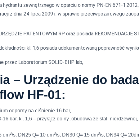
nia hydrantu zewnętrznego w oparciu o normy PN-EN 671-1:2012
acji z dnia 24 lipca 2009 r. w sprawie przeciwpożarowego zaop
ane w URZĘDZIE PATENTOWYM RP oraz posiada REKOMENDAC
dokładności kl. 1,6 posiada udokumentowaną poprawność wyniku
 przez Laboratorium SOLID-BHP lab,
a – Urządzenie do bada
flow HF-01:
ium odporny na ciśnienie 16 bar,
6 bar, kl. 1,6 – przyłącz dolny ,obudowa ze stali nierdzewnej, 
3
3
3
5 dm
/s,
DN25 Q= 10 dm
/s, DN30 Q= 15 dm
/s, DN34 Q= 20d