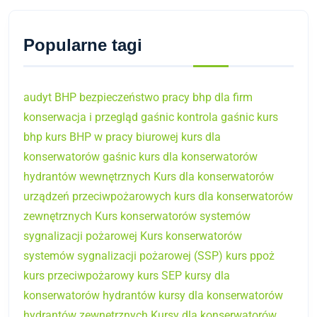
Popularne tagi
audyt BHP
bezpieczeństwo pracy
bhp dla firm
konserwacja i przegląd gaśnic
kontrola gaśnic
kurs
bhp
kurs BHP w pracy biurowej
kurs dla
konserwatorów gaśnic
kurs dla konserwatorów
hydrantów wewnętrznych
Kurs dla konserwatorów
urządzeń przeciwpożarowych
kurs dla konserwatorów
zewnętrznych
Kurs konserwatorów systemów
sygnalizacji pożarowej
Kurs konserwatorów
systemów sygnalizacji pożarowej (SSP)
kurs ppoż
kurs przeciwpożarowy
kurs SEP
kursy dla
konserwatorów hydrantów
kursy dla konserwatorów
hydrantów zewnętrznych
Kursy dla konserwatorów