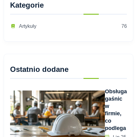
Kategorie
Artykuły
76
Ostatnio dodane
Obsługa
gaśnic
w
firmie,
co
podlega