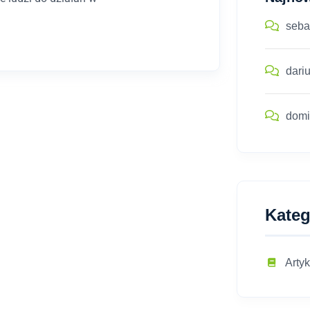
seba
dari
domi
Kateg
Artyk