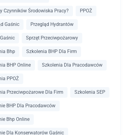
y Czynników Środowiska Pracy?
PPOŻ
ąd Gaśnic
Przegląd Hydrantów
 Gaśnic
Sprzęt Przeciwpożarowy
nia Bhp
Szkolenia BHP Dla Firm
nia BHP Online
Szkolenia Dla Pracodawców
nia PPOŻ
nia Przeciwpożarowe Dla Firm
Szkolenia SEP
nie BHP Dla Pracodawców
nie Bhp Online
nie Dla Konserwatorów Gaśnic