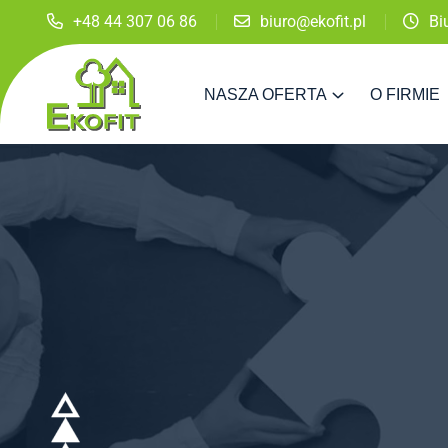
+48 44 307 06 86
biuro@ekofit.pl
Bi
NASZA OFERTA
O FIRMIE