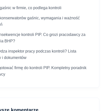
aśnic w firmie, co podlega kontroli
 konserwatorów gaśnic, wymagania i ważność
eń
onsekwencje kontroli PIP. Co grozi pracodawcy za
nia BHP?
dza inspektor pracy podczas kontroli? Lista
w i dokumentów
gotować firmę do kontroli PIP. Kompletny poradnik
wcy
wsze komentarze