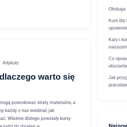
Obsługa g
Kurs dla
uprawni
Kary i k
narusze
Co spraw
Artykuły
obszaró
dlaczego warto się
Jak przy
pracoda
e mogą powodować straty materialne, a
y każdy z nas wiedział, jak
ać. Właśnie dlatego powstały kursy
Najno
e ludzi do działań w