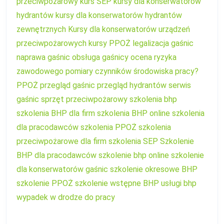
przeciwpożarowy
kurs SEP
kursy dla konserwatorów
hydrantów
kursy dla konserwatorów hydrantów
zewnętrznych
Kursy dla konserwatorów urządzeń
przeciwpożarowych
kursy PPOŻ
legalizacja gaśnic
naprawa gaśnic
obsługa gaśnicy
ocena ryzyka
zawodowego
pomiary czynników środowiska pracy?
PPOŻ
przegląd gaśnic
przegląd hydrantów
serwis
gaśnic
sprzęt przeciwpożarowy
szkolenia bhp
szkolenia BHP dla firm
szkolenia BHP online
szkolenia
dla pracodawców
szkolenia PPOŻ
szkolenia
przeciwpożarowe dla firm
szkolenia SEP
Szkolenie
BHP dla pracodawców
szkolenie bhp online
szkolenie
dla konserwatorów gaśnic
szkolenie okresowe BHP
szkolenie PPOŻ
szkolenie wstępne BHP
usługi bhp
wypadek w drodze do pracy