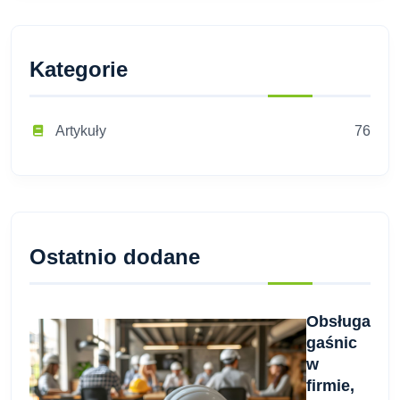
Kategorie
Artykuły
76
Ostatnio dodane
Obsługa
gaśnic
w
firmie,