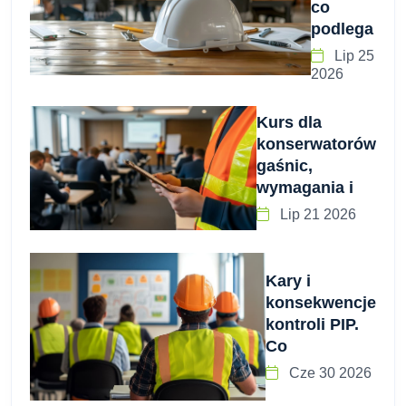
co
podlega
Lip 25
2026
Kurs dla
konserwatorów
gaśnic,
wymagania i
Lip 21 2026
Kary i
konsekwencje
kontroli PIP.
Co
Cze 30 2026