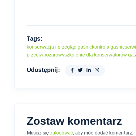
Tags:
konserwacja i przegląd gaśnic
kontrola gaśnic
serw
przeciwpożarowy
szkolenie dla konserwatorów gaś
Udostępnij:
Zostaw komentarz
Musisz się
zalogować
, aby móc dodać komentarz.