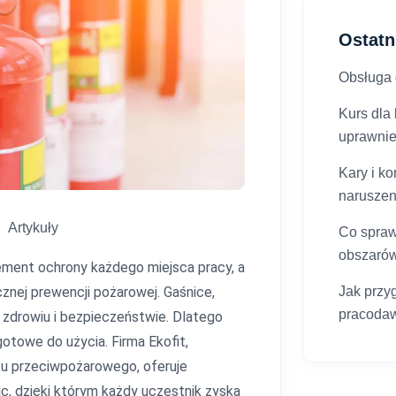
Ostatn
Obsługa g
Kurs dla
uprawni
Kary i k
narusze
Artykuły
Co spraw
obszaró
ment ochrony każdego miejsca pracy, a
znej prewencji pożarowej. Gaśnice,
Jak przy
pracoda
 zdrowiu i bezpieczeństwie. Dlatego
gotowe do użycia. Firma Ekofit,
tu przeciwpożarowego, oferuje
c, dzięki którym każdy uczestnik zyska