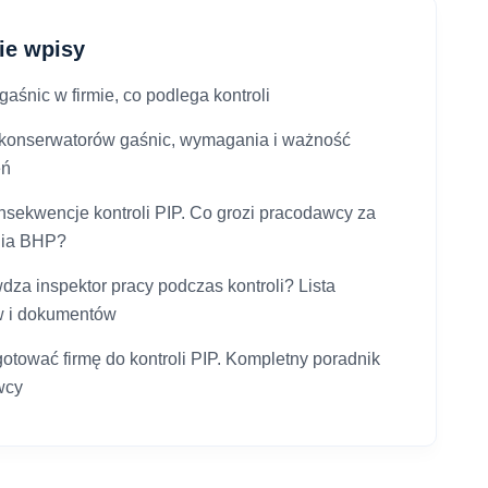
ie wpisy
aśnic w firmie, co podlega kontroli
 konserwatorów gaśnic, wymagania i ważność
eń
onsekwencje kontroli PIP. Co grozi pracodawcy za
nia BHP?
dza inspektor pracy podczas kontroli? Lista
w i dokumentów
gotować firmę do kontroli PIP. Kompletny poradnik
wcy