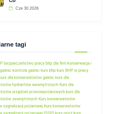
Co
Cze 30 2026
arne tagi
HP
bezpieczeństwo pracy
bhp dla firm
konserwacja i
 gaśnic
kontrola gaśnic
kurs bhp
kurs BHP w pracy
kurs dla konserwatorów gaśnic
kurs dla
atorów hydrantów wewnętrznych
Kurs dla
torów urządzeń przeciwpożarowych
kurs dla
atorów zewnętrznych
Kurs konserwatorów
 sygnalizacji pożarowej
Kurs konserwatorów
 sygnalizacji pożarowej (SSP)
kurs ppoż
kurs