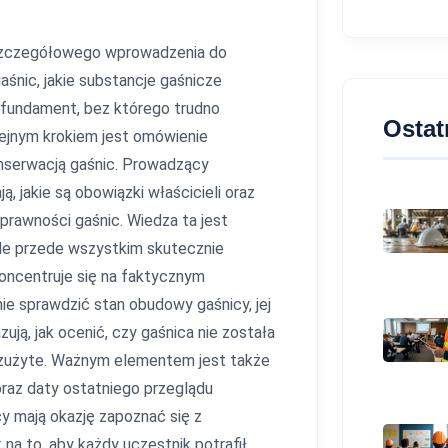
 szczegółowego wprowadzenia do
gaśnic, jakie substancje gaśnicze
o fundament, bez którego trudno
Ostat
lejnym krokiem jest omówienie
nserwacją gaśnic. Prowadzący
ą, jakie są obowiązki właścicieli oraz
rawności gaśnic. Wiedza ta jest
ale przede wszystkim skutecznie
 koncentruje się na faktycznym
nie sprawdzić stan obudowy gaśnicy, jej
ją, jak ocenić, czy gaśnica nie została
ą zużyte. Ważnym elementem jest także
raz daty ostatniego przeglądu
cy mają okazję zapoznać się z
 na to, aby każdy uczestnik potrafił