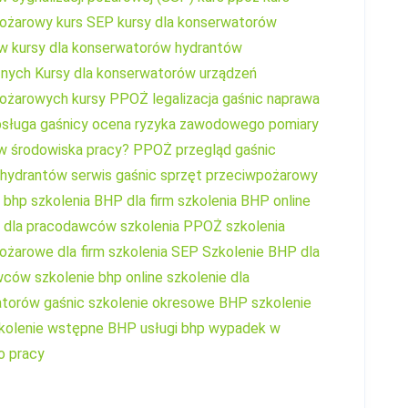
pożarowy
kurs SEP
kursy dla konserwatorów
ów
kursy dla konserwatorów hydrantów
znych
Kursy dla konserwatorów urządzeń
pożarowych
kursy PPOŻ
legalizacja gaśnic
naprawa
sługa gaśnicy
ocena ryzyka zawodowego
pomiary
w środowiska pracy?
PPOŻ
przegląd gaśnic
 hydrantów
serwis gaśnic
sprzęt przeciwpożarowy
a bhp
szkolenia BHP dla firm
szkolenia BHP online
a dla pracodawców
szkolenia PPOŻ
szkolenia
ożarowe dla firm
szkolenia SEP
Szkolenie BHP dla
wców
szkolenie bhp online
szkolenie dla
torów gaśnic
szkolenie okresowe BHP
szkolenie
kolenie wstępne BHP
usługi bhp
wypadek w
o pracy