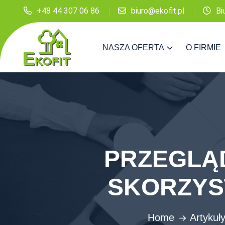
+48 44 307 06 86
biuro@ekofit.pl
Bi
NASZA OFERTA
O FIRMIE
PRZEGLĄD
SKORZYS
Home
Artykuł