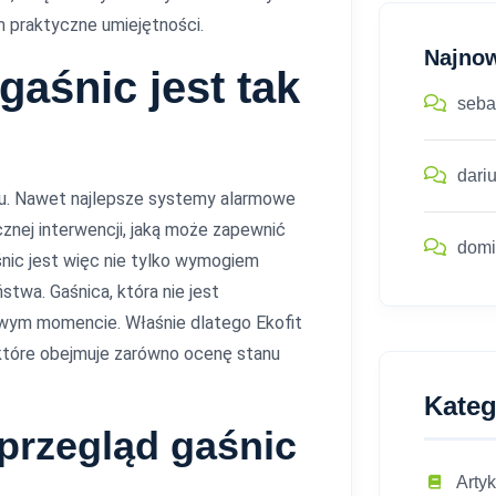
m praktyczne umiejętności.
Najno
gaśnic jest tak
seba
dari
aru. Nawet najlepsze systemy alarmowe
znej interwencji, jaką może zapewnić
domi
śnic jest więc nie tylko wymogiem
twa. Gaśnica, która nie jest
wym momencie. Właśnie dlatego Ekofit
które obejmuje zarówno ocenę stanu
Kateg
przegląd gaśnic
Artyk