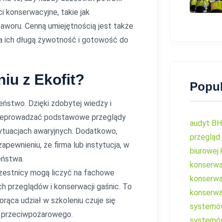
 konserwacyjne, takie jak
aworu. Cenną umiejętnością jest także
a ich długą żywotność i gotowość do
iu z Ekofit?
Popul
ństwo. Dzięki zdobytej wiedzy i
rzeprowadzać podstawowe przeglądy
audyt B
sytuacjach awaryjnych. Dodatkowo,
przegląd
pewnieniu, że firma lub instytucja, w
biurowej
eństwa.
konserw
zestnicy mogą liczyć na fachowe
konserwa
h przeglądów i konserwacji gaśnic. To
konserw
rąca udział w szkoleniu czuje się
systemów
a przeciwpożarowego.
systemów