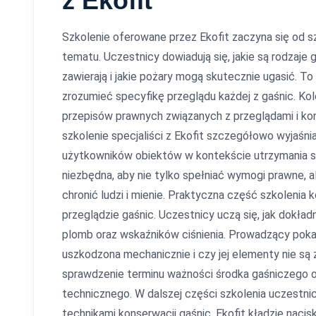
z Ekofit
Szkolenie oferowane przez Ekofit zaczyna się od
tematu. Uczestnicy dowiadują się, jakie są rodzaje 
zawierają i jakie pożary mogą skutecznie ugasić. T
zrozumieć specyfikę przeglądu każdej z gaśnic. Ko
przepisów prawnych związanych z przeglądami i ko
szkolenie specjaliści z Ekofit szczegółowo wyjaśniaj
użytkowników obiektów w kontekście utrzymania sp
niezbędna, aby nie tylko spełniać wymogi prawne, 
chronić ludzi i mienie. Praktyczna część szkolenia
przeglądzie gaśnic. Uczestnicy uczą się, jak dokład
plomb oraz wskaźników ciśnienia. Prowadzący pokazu
uszkodzona mechanicznie i czy jej elementy nie s
sprawdzenie terminu ważności środka gaśniczego o
technicznego. W dalszej części szkolenia uczestni
technikami konserwacji gaśnic. Ekofit kładzie nacisk