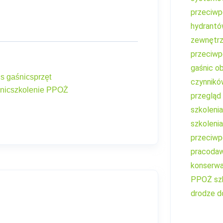
przeciw
hydrant
zewnętr
przeciw
gaśnic
ob
is gaśnic
sprzęt
czynnikó
nic
szkolenie PPOŻ
przegląd
szkoleni
szkoleni
przeciwp
pracoda
konserwa
PPOŻ
sz
drodze d