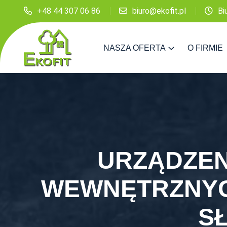
+48 44 307 06 86
biuro@ekofit.pl
Bi
NASZA OFERTA
O FIRMIE
URZĄDZEN
WEWNĘTRZNYC
S