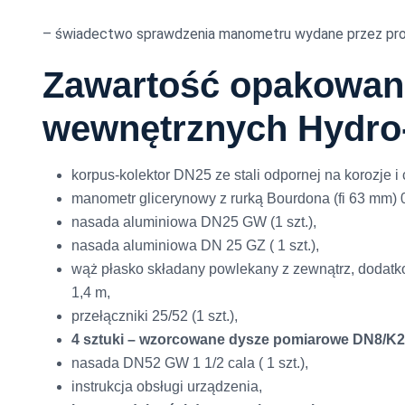
– świadectwo sprawdzenia manometru wydane przez pro
Zawartość opakowani
wewnętrznych Hydro
korpus-kolektor DN25 ze stali odpornej na korozje i 
manometr glicerynowy z rurką Bourdona (fi 63 mm) 0-1
nasada aluminiowa DN25 GW (1 szt.),
nasada aluminiowa DN 25 GZ ( 1 szt.),
wąż płasko składany powlekany z zewnątrz, dodatk
1,4 m,
przełączniki 25/52 (1 szt.),
4 sztuki – wzorcowane dysze pomiarowe DN8/K2
nasada DN52 GW 1 1/2 cala ( 1 szt.),
instrukcja obsługi urządzenia,