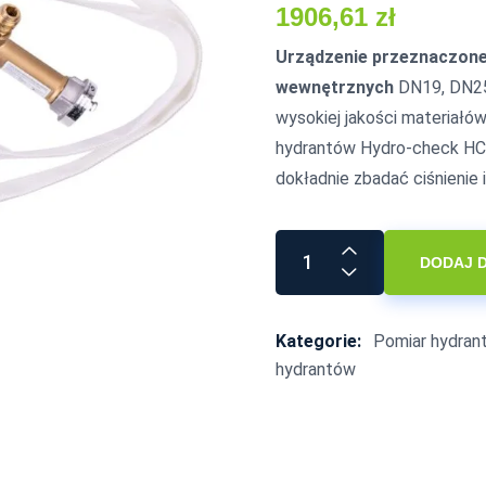
1906,61
zł
Urządzenie przeznaczone 
wewnętrznych
DN19, DN25,
wysokiej jakości materiałó
hydrantów Hydro-check HC-0
dokładnie zbadać ciśnienie
DODAJ 
Kategorie:
Pomiar hydra
hydrantów