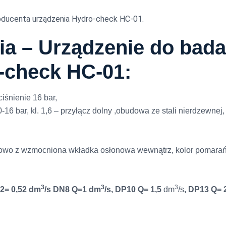
ducenta urządzenia Hydro-check HC-01.
a – Urządzenie do bada
-check HC-01:
ciśnienie 16 bar,
6 bar, kl. 1,6 – przyłącz dolny ,obudowa ze stali nierdzewnej, 
owo z wzmocniona wkładka osłonowa wewnątrz, kolor pomarańcz
3
3
3
2= 0,52 dm
/s DN8 Q=1 dm
/s, DP10 Q= 1,5
dm
/s
, DP13 Q= 