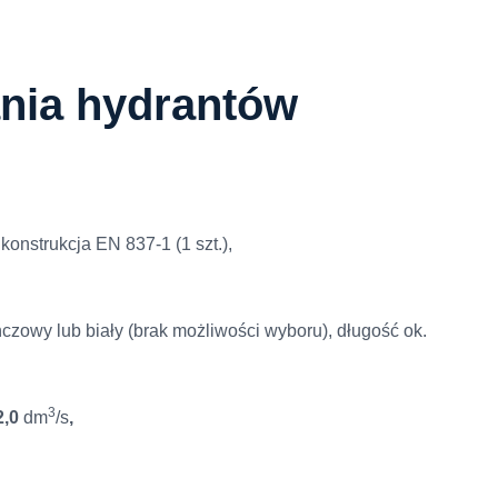
nia hydrantów
konstrukcja EN 837-1 (1 szt.),
owy lub biały (brak możliwości wyboru), długość ok.
3
2,0
dm
/s
,