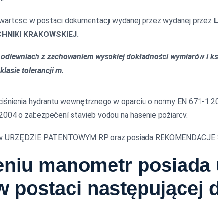
artość w postaci dokumentacji wydanej przez wydanej przez
L
NIKI KRAKOWSKIEJ.
dlewniach z zachowaniem wysokiej dokładności wymiarów i ks
lasie tolerancji m.
ciśnienia hydrantu wewnętrznego w oparciu o normy EN 671-1:2
 2004 o zabezpečení stavieb vodou na hasenie požiarov.
owane w URZĘDZIE PATENTOWYM RP oraz posiada REKOMENDA
eniu manometr posiad
 postaci następującej 