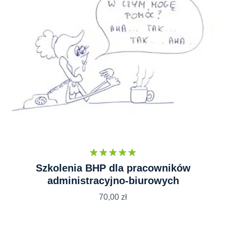
Oceniono
Szkolenia BHP dla pracowników
5.00
na 5
administracyjno-biurowych
70,00
zł