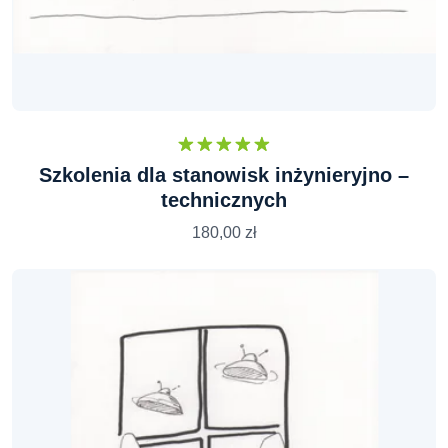
Oceniono
Szkolenia dla stanowisk inżynieryjno –
5.00
na 5
technicznych
180,00
zł