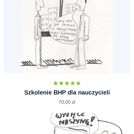
Oceniono
Szkolenie BHP dla nauczycieli
5.00
na 5
70,00
zł