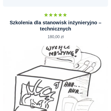
Oceniono
Szkolenia dla stanowisk inżynieryjno –
5.00
na 5
technicznych
180,00
zł