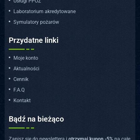
Usługi PPOŻ
Laboratorium akredytowane
Symulatory pożarów
Przydatne linki
Moje konto
Aktualności
Cennik
F.A.Q
Kontakt
Bądź na bieżąco
Zapisz się do newslettera i
otrzymaj kupon -5%
na całe