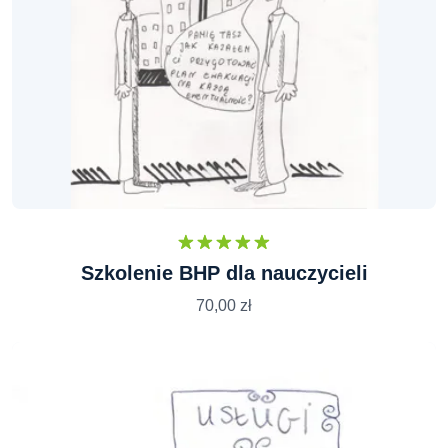
Oceniono
Szkolenie BHP dla nauczycieli
5.00
na 5
70,00
zł