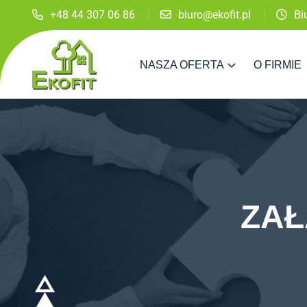
+48 44 307 06 86
biuro@ekofit.pl
Bi
NASZA OFERTA
O FIRMIE
ZAŁ