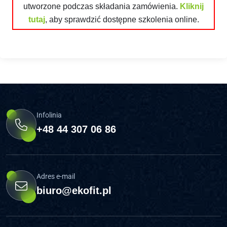
utworzone podczas składania zamówienia.
Kliknij
tutaj
, aby sprawdzić dostępne szkolenia online.
Infolinia
+48 44 307 06 86
Adres e-mail
biuro@ekofit.pl