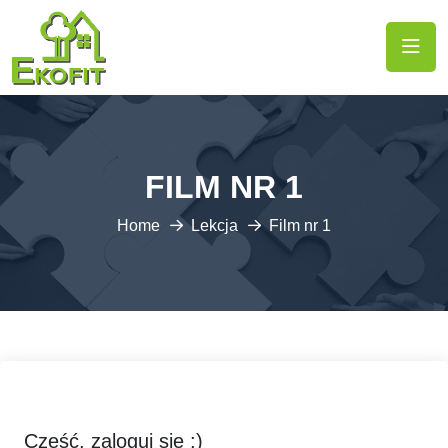
FILM NR 1
Home
Lekcja
Film nr 1
Cześć, zaloguj się :)