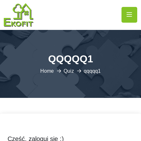
QQQQQ1
Home
Quiz
qqqqq1
Cześć, zaloguj się :)